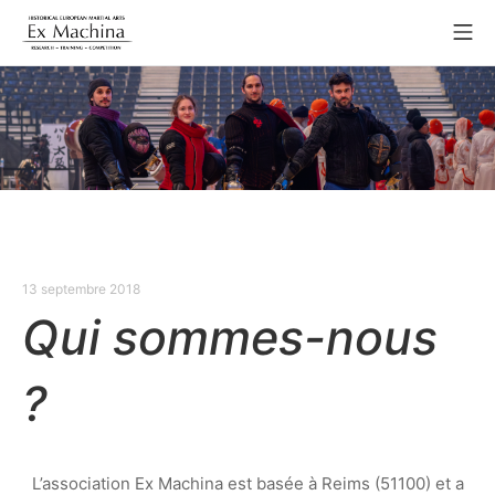
Aller
Me
au
Association Ex Machina
contenu
9
13 septembre 2018
septembre
Qui sommes-nous
2019
?
L’association Ex Machina est basée à Reims (51100) et a